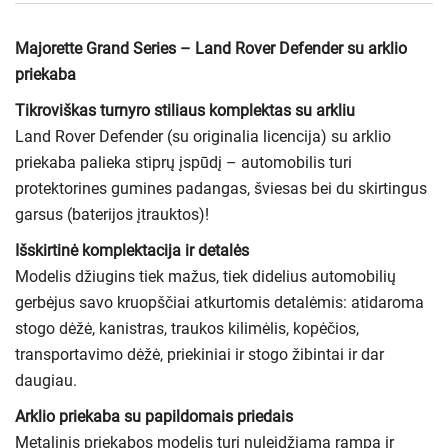
Majorette Grand Series – Land Rover Defender su arklio
priekaba
Tikroviškas turnyro stiliaus komplektas su arkliu
Land Rover Defender (su originalia licencija) su arklio
priekaba palieka stiprų įspūdį – automobilis turi
protektorines gumines padangas, šviesas bei du skirtingus
garsus (baterijos įtrauktos)!
Išskirtinė komplektacija ir detalės
Modelis džiugins tiek mažus, tiek didelius automobilių
gerbėjus savo kruopščiai atkurtomis detalėmis: atidaroma
stogo dėžė, kanistras, traukos kilimėlis, kopėčios,
transportavimo dėžė, priekiniai ir stogo žibintai ir dar
daugiau.
Arklio priekaba su papildomais priedais
Metalinis priekabos modelis turi nuleidžiamą rampą ir