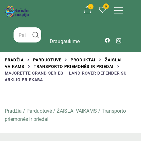
0
0
Žaislai tinkantys įvairaus amžiaus vaikams
Zaislumagija.lt – žaislų parduotuvė vaikams
Draugaukime
PRADŽIA
PARDUOTUVĖ
PRODUKTAI
ŽAISLAI
VAIKAMS
TRANSPORTO PRIEMONĖS IR PRIEDAI
MAJORETTE GRAND SERIES – LAND ROVER DEFENDER SU
ARKLIO PRIEKABA
Pradžia
/
Parduotuvė
/
ŽAISLAI VAIKAMS
/
Transporto
priemonės ir priedai