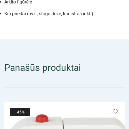
Arklio figūrėlė
Kiti priedai (pvz., stogo dėžė, kanistras ir kt.)
Panašūs produktai
-45%