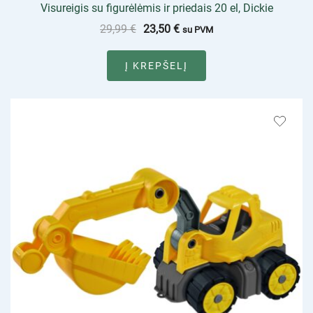
Visureigis su figurėlėmis ir priedais 20 el, Dickie
29,99
€
23,50
€
su PVM
Į KREPŠELĮ