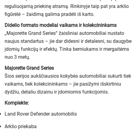
reguliuojamą priekinę atramą. Rinkinyje taip pat yra arklio
figūrėlė – žaidimą galima pradėti iš karto.
Didelio formato modeliai vaikams ir kolekcininkams
„Majorette Grand Series“ žaisliniai automobiliai nustato
naujus standartus – jie dar didesni ir detalesni, su daugybe
įdomių funkcijų ir efektų. Tinka berniukams ir mergaitėms
nuo 3 metų.
Majorette Grand Series
Šios serijos aukščiausios kokybės automobiliai sukurti tiek
vaikams, tiek kolekcininkams – jie pasižymi išskirtiniu
dydžiu, detaliu dizainu ir įdomiomis funkcijomis.
Komplekte:
Land Rover Defender automobilis
Arklio priekaba