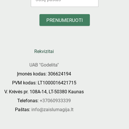
PRENUMERUOTI
Rekvizitai
UAB "Godelita"
Įmonės kodas: 306624194
PVM kodas: LT1000016421715
V. Krėvės pr. 108A-14, LT-50380 Kaunas
Telefonas:
+37060933339
Paštas:
info@zaislumagija.lt