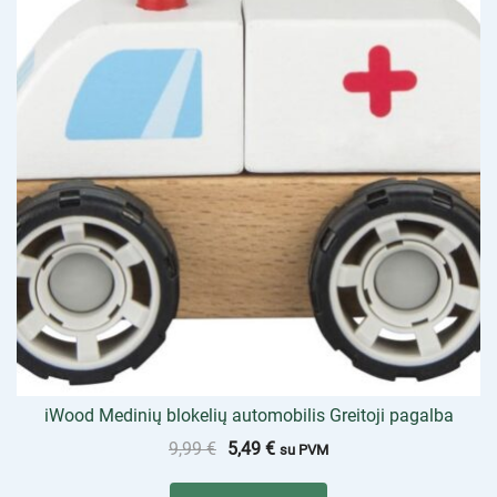
iWood Medinių blokelių automobilis Greitoji pagalba
9,99
€
5,49
€
su PVM