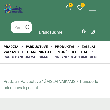
0
0
Žaislai tinkantys įvairaus amžiaus vaikams
Zaislumagija.lt – žaislų parduotuvė vaikams
Draugaukime
PRADŽIA
PARDUOTUVĖ
PRODUKTAI
ŽAISLAI
VAIKAMS
TRANSPORTO PRIEMONĖS IR PRIEDAI
RADIO BANGOM VALDOMAS LENKTYNINIS AUTOMOBILIS
Pradžia
/
Parduotuvė
/
ŽAISLAI VAIKAMS
/
Transporto
priemonės ir priedai