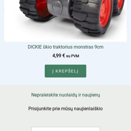
DICKIE ūkio traktorius monstras 9cm
4,99
€
su PVM
Į KREPŠELĮ
Nepraleiskite nuolaidų ir naujienų
Prisijunkite prie mūsų naujienlaiškio