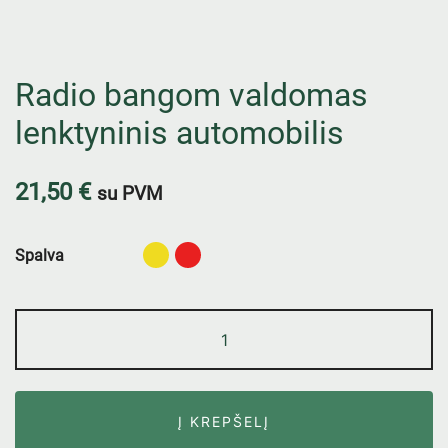
Radio bangom valdomas
lenktyninis automobilis
21,50
€
su PVM
Spalva
Į KREPŠELĮ