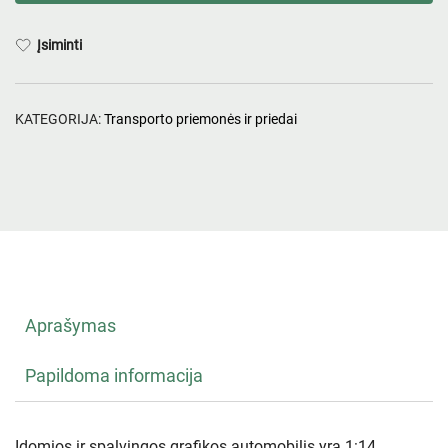
Įsiminti
KATEGORIJA:
Transporto priemonės ir priedai
Aprašymas
Papildoma informacija
Įdomios ir spalvingos grafikos automobilis yra 1:14