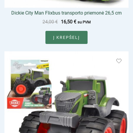
Dickie City Man Flixbus transporto priemonė 26,5 cm
24,00
€
16,50
€
su PVM
Į KREPŠELĮ