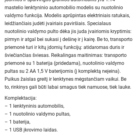
mastelio lenktyninio automobilio modelis su nuotolinio
valdymo funkcija. Modelis aprūpintas elektriniais ratukais,
leidžiančiais judėti įvairiais paviršiais. Specialaus
nuotolinio valdymo pulto dėka jis juda įvairiomis kryptimis:
pirmyn ir atgal bei sukasi į dešinę ir į kairę. Be to, transporto
priemonė turi ir kitų įdomių funkcijų: atidaromas duris ir
šviečiančias šviesas. Reikalingas maitinimas: transporto
priemonė su 1 baterija (pridedama), nuotolinio valdymo
pultas su 2 AA 1,5 V baterijomis (į komplektą neįeina).
Puikus žaislas greitį ir lenktynes ​​mėgstančiam vaikui. Be
to, rinkinys gali būti labai smagus tiek namuose, tiek lauke.
Komplektacija:
– 1 lenktyninis automobilis,
– 1 nuotolinio valdymo pultas,
– 1 baterija,
– 1 USB įkrovimo laidas.