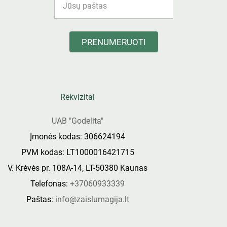
PRENUMERUOTI
Rekvizitai
UAB "Godelita"
Įmonės kodas: 306624194
PVM kodas: LT1000016421715
V. Krėvės pr. 108A-14, LT-50380 Kaunas
Telefonas:
+37060933339
Paštas:
info@zaislumagija.lt