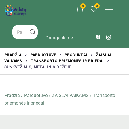
0
0
Žaislai tinkantys įvairaus amžiaus vaikams
Zaislumagija.lt – žaislų parduotuvė vaikams
Draugaukime
PRADŽIA
PARDUOTUVĖ
PRODUKTAI
ŽAISLAI
VAIKAMS
TRANSPORTO PRIEMONĖS IR PRIEDAI
SUNKVEŽIMIS, METALINIS DĖŽĖJE
Pradžia
/
Parduotuvė
/
ŽAISLAI VAIKAMS
/
Transporto
priemonės ir priedai