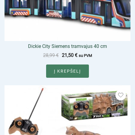
Dickie City Siemens tramvajus 40 cm
28,99
€
21,50
€
su PVM
Į KREPŠELĮ