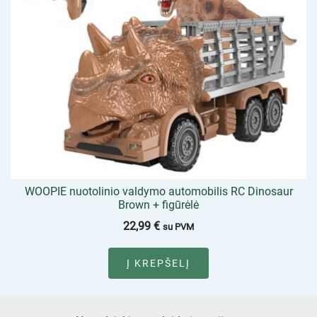
WOOPIE nuotolinio valdymo automobilis RC Dinosaur
Brown + figūrėlė
22,99
€
su PVM
Į KREPŠELĮ