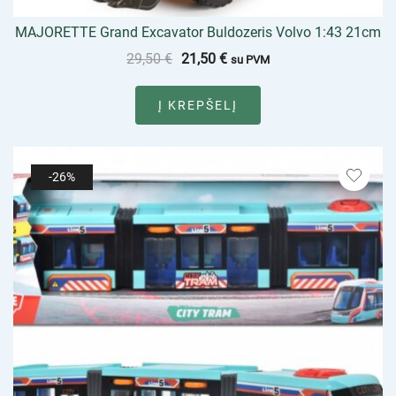
MAJORETTE Grand Excavator Buldozeris Volvo 1:43 21cm
29,50
€
21,50
€
su PVM
Į KREPŠELĮ
-26%