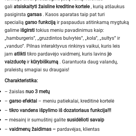
gali
atsiskaityti žaisline kreditine kortele
, kurią atšaukus
pasigirsta
garsas
. Kasos aparatas taip pat turi
specialią
garso
funkciją
ir paspaudus atitinkamą mygtuką
galime
išgirsti
tokius meniu pavadinimus kaip:
„hamburgeris“, „gruzdintos bulvytės“, „kola“, „sultys“ ir
„vanduo“. Pilnas interaktyvus rinkinys vaikui, kuris leis
jam
atlikti
tikro pardavėjo vaidmenį, kuris lavins
jo
vaizduotę
ir
kūrybiškumą
. Garantuota daug valandų,
praleistų smagiai su draugais!
Charakteristika:
– žaislas
nuo 3 metų
–
garso efektai
– meniu patiekalai, kreditinė kortelė
–
tikro vandens išpylimo iš dozatoriaus funkcija!!!
–
mėsainį ir sumuštinį galite
susidėlioti savaip
–
vaidmenų žaidimas –
pardavėjas, klientas