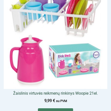
Žaislinis virtuvės reikmenų rinkinys Woopie 21el.
9,99
€
su PVM