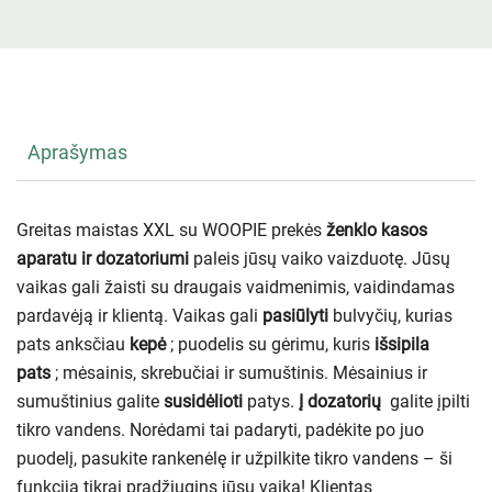
Aprašymas
Greitas maistas XXL su WOOPIE prekės
ženklo
kasos
aparatu ir dozatoriumi
paleis jūsų vaiko vaizduotę. Jūsų
vaikas gali žaisti su draugais vaidmenimis, vaidindamas
pardavėją ir klientą. Vaikas gali
pasiūlyti
bulvyčių, kurias
pats anksčiau
kepė
; puodelis su gėrimu, kuris
išsipila
pats
; mėsainis, skrebučiai ir sumuštinis. Mėsainius ir
sumuštinius galite
susidėlioti
patys.
Į dozatorių
galite įpilti
tikro vandens. Norėdami tai padaryti, padėkite po juo
puodelį, pasukite rankenėlę ir užpilkite tikro vandens – ši
funkcija tikrai pradžiugins jūsų vaiką! Klientas