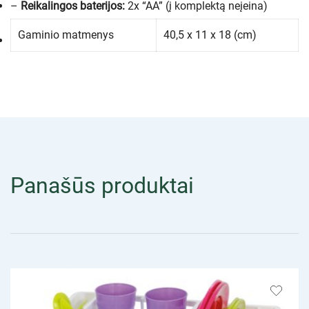
–
Reikalingos baterijos:
2x “AA” (į komplektą neįeina)
Gaminio matmenys
40,5 x 11 x 18 (cm)
Panašūs produktai