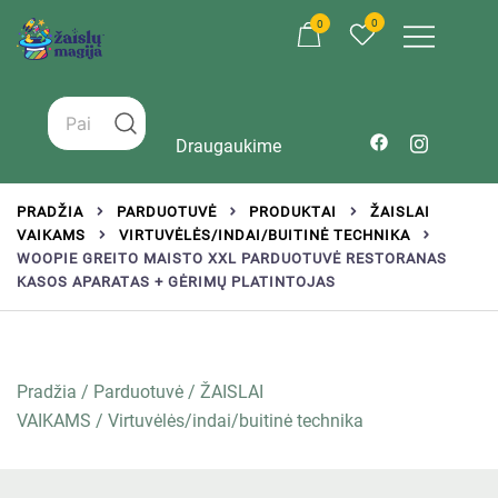
0
0
Žaislai tinkantys įvairaus amžiaus vaikams
Zaislumagija.lt – žaislų parduotuvė vaikams
Draugaukime
PRADŽIA
PARDUOTUVĖ
PRODUKTAI
ŽAISLAI
VAIKAMS
VIRTUVĖLĖS/INDAI/BUITINĖ TECHNIKA
WOOPIE GREITO MAISTO XXL PARDUOTUVĖ RESTORANAS
KASOS APARATAS + GĖRIMŲ PLATINTOJAS
Pradžia
/
Parduotuvė
/
ŽAISLAI
VAIKAMS
/
Virtuvėlės/indai/buitinė technika