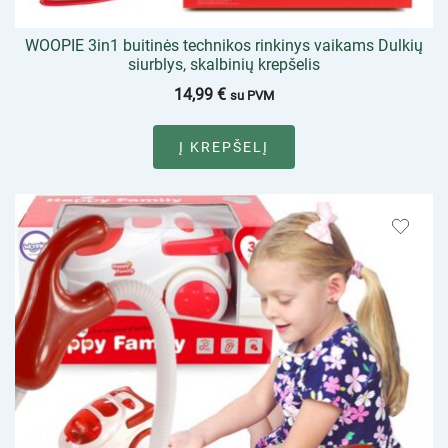
WOOPIE 3in1 buitinės technikos rinkinys vaikams Dulkių
siurblys, skalbinių krepšelis
14,99
€
su PVM
Į KREPŠELĮ