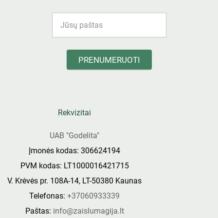
PRENUMERUOTI
Rekvizitai
UAB "Godelita"
Įmonės kodas: 306624194
PVM kodas: LT1000016421715
V. Krėvės pr. 108A-14, LT-50380 Kaunas
Telefonas:
+37060933339
Paštas:
info@zaislumagija.lt