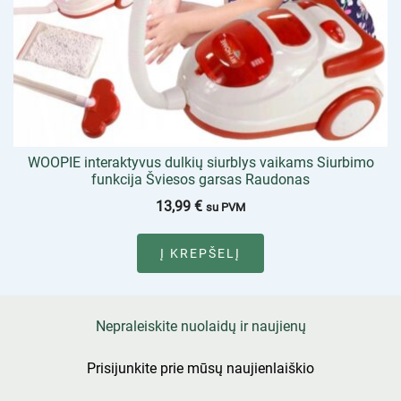
WOOPIE interaktyvus dulkių siurblys vaikams Siurbimo
funkcija Šviesos garsas Raudonas
13,99
€
su PVM
Į KREPŠELĮ
Nepraleiskite nuolaidų ir naujienų
Prisijunkite prie mūsų naujienlaiškio