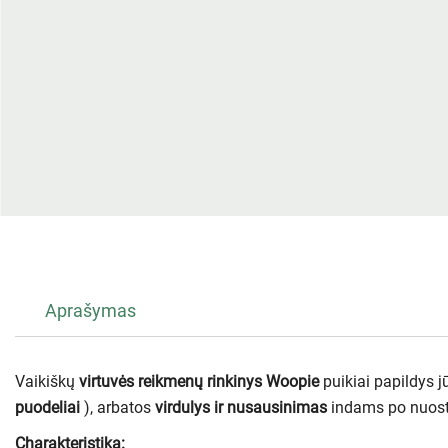
Aprašymas
Vaikiškų
virtuvės reikmenų rinkinys
Woopie
puikiai papildys j
puodeliai
), arbatos
virdulys ir
nusausinimas
indams po nuosta
Charakteristika: