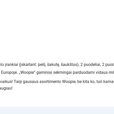
lo įrankiai (įskaitant: peilį, šakutę, šaukštus), 2 puodeliai, 2 puod
Europoje. „Woopie“ gaminiai sėkmingai parduodami vidaus rinko
ti vaikus! Tarp gausaus asortimento Woopie, be kita ko, turi ka
daugiau!