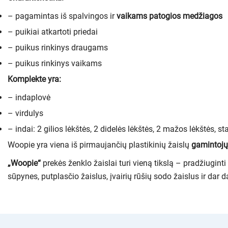
– pagamintas iš spalvingos ir
vaikams patogios medžiagos
– puikiai atkartoti priedai
– puikus rinkinys draugams
– puikus rinkinys vaikams
Komplekte yra:
– indaplovė
– virdulys
– indai: 2 gilios lėkštės, 2 didelės lėkštės, 2 mažos lėkštės, sta
Woopie yra viena iš pirmaujančių plastikinių žaislų
gamintojų
„Woopie“
prekės ženklo žaislai turi vieną tikslą – pradžiugin
sūpynes, putplasčio žaislus, įvairių rūšių sodo žaislus ir dar 