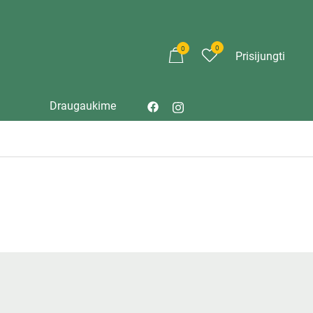
0
0
Prisijungti
Draugaukime