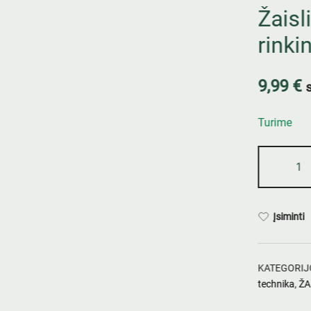
Žaisl
rinki
9,99
€
Turime
Įsiminti
KATEGORIJ
technika
,
ŽA