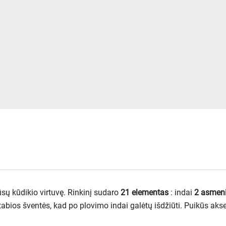
ūsų kūdikio virtuvę. Rinkinį sudaro
21 elementas
: indai
2 asmen
bios šventės, kad po plovimo indai galėtų išdžiūti. Puikūs aks