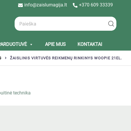
info@zaislumagija.lt
+370 609 33339
PARDUOTUVĖ
APIE MUS
KONTAKTAI
S
ŽAISLINIS VIRTUVĖS REIKMENŲ RINKINYS WOOPIE 21EL.
buitinė technika