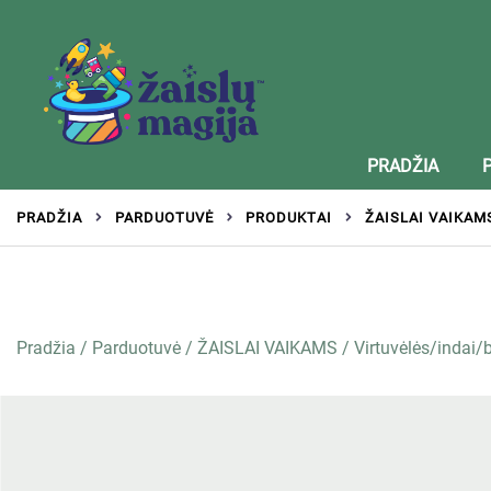
Žaislai tinkantys įvairaus amžiaus vaikams
Zaislumagija.lt – žaislų parduotuvė vaikams
PRADŽIA
PRADŽIA
PARDUOTUVĖ
PRODUKTAI
ŽAISLAI VAIKAM
Pradžia
/
Parduotuvė
/
ŽAISLAI VAIKAMS
/
Virtuvėlės/indai/