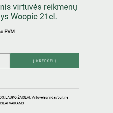
inis virtuvės reikmenų
nys Woopie 21el.
su PVM
Į KREPŠELĮ
OS:
LAUKO ŽAISLAI
,
Virtuvėlės/indai/buitinė
ISLAI VAIKAMS