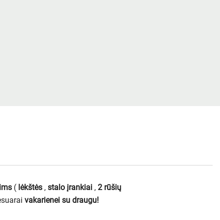
ims
(
lėkštės
,
stalo įrankiai
,
2 rūšių
esuarai
vakarienei su draugu!