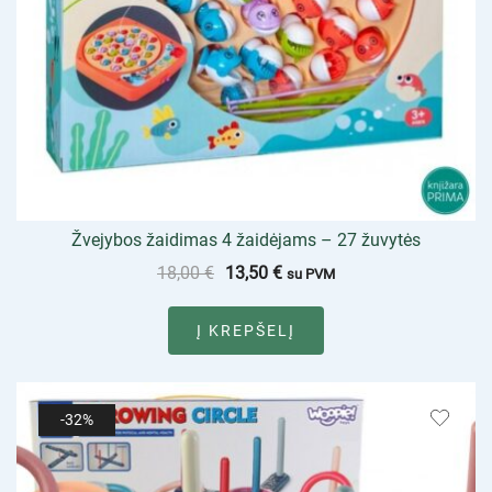
Žvejybos žaidimas 4 žaidėjams – 27 žuvytės
18,00
€
13,50
€
su PVM
Į KREPŠELĮ
-32%