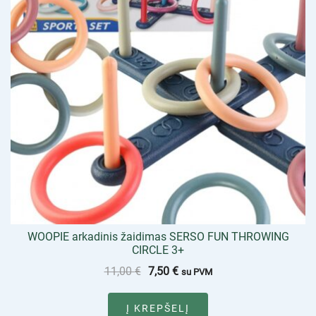
WOOPIE arkadinis žaidimas SERSO FUN THROWING
CIRCLE 3+
11,00
€
7,50
€
su PVM
Į KREPŠELĮ