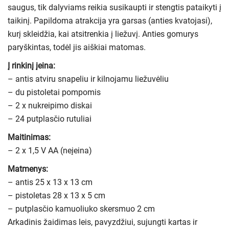
saugus, tik dalyviams reikia susikaupti ir stengtis pataikyti į
taikinį. Papildoma atrakcija yra garsas (anties kvatojasi),
kurį skleidžia, kai atsitrenkia į liežuvį. Anties gomurys
paryškintas, todėl jis aiškiai matomas.
Į rinkinį įeina:
– antis atviru snapeliu ir kilnojamu liežuvėliu
– du pistoletai pompomis
– 2 x nukreipimo diskai
– 24 putplasčio rutuliai
Maitinimas:
– 2 x 1,5 V AA (neįeina)
Matmenys:
– antis 25 x 13 x 13 cm
– pistoletas 28 x 13 x 5 cm
– putplasčio kamuoliuko skersmuo 2 cm
Arkadinis žaidimas leis, pavyzdžiui, sujungti kartas ir