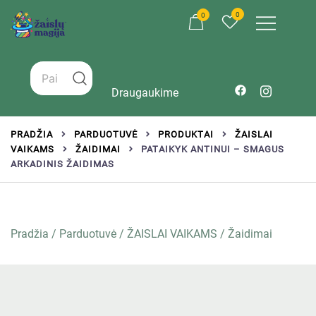
0
0
Žaislai tinkantys įvairaus amžiaus vaikams
Zaislumagija.lt – žaislų parduotuvė vaikams
Draugaukime
PRADŽIA
PARDUOTUVĖ
PRODUKTAI
ŽAISLAI
VAIKAMS
ŽAIDIMAI
PATAIKYK ANTINUI – SMAGUS
ARKADINIS ŽAIDIMAS
Pradžia
/
Parduotuvė
/
ŽAISLAI VAIKAMS
/
Žaidimai