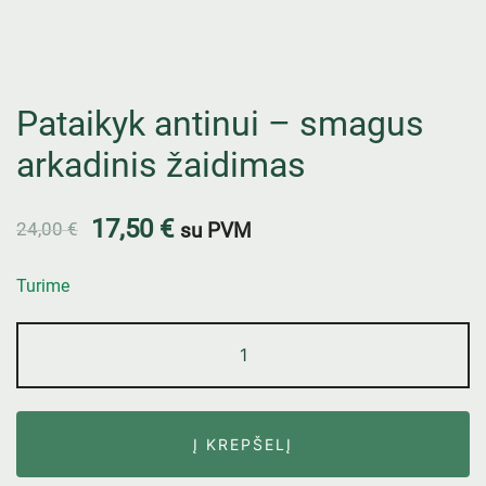
Pataikyk antinui – smagus
arkadinis žaidimas
17,50
€
24,00
€
su PVM
Turime
Į KREPŠELĮ