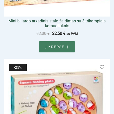
Mini biliardo arkadinis stalo žaidimas su 3 trikampiais
kamuoliukais
32,00
€
22,50
€
su PVM
Į KREPŠELĮ
-25%