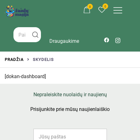
0
0
Žaislai tinkantys įvairaus amžiaus vaikams
Zaislumagija.lt – žaislų parduotuvė vaikams
Draugaukime
PRADŽIA
SKYDELIS
[dokan-dashboard]
Nepraleiskite nuolaidų ir naujienų
Prisijunkite prie mūsų naujienlaiškio