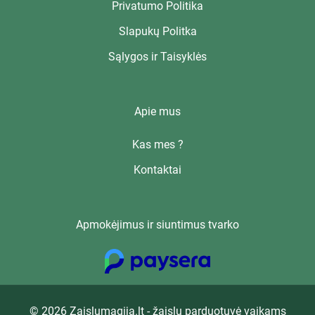
Privatumo Politika
Slapukų Politka
Sąlygos ir Taisyklės
Apie mus
Kas mes ?
Kontaktai
Apmokėjimus ir siuntimus tvarko
© 2026 Zaislumagija.lt - žaislų parduotuvė vaikams