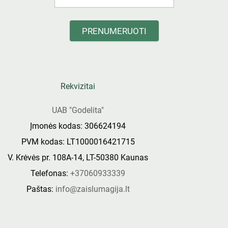
PRENUMERUOTI
Rekvizitai
UAB "Godelita"
Įmonės kodas: 306624194
PVM kodas: LT1000016421715
V. Krėvės pr. 108A-14, LT-50380 Kaunas
Telefonas:
+37060933339
Paštas:
info@zaislumagija.lt