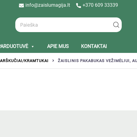
info@zaislumagija.lt
+370 609 33339
PARDUOTUVĖ
APIE MUS
KONTAKTAI
ARŠKUČIAI/KRAMTUKAI
ŽAISLINIS PAKABUKAS VEŽIMĖLIUI, A