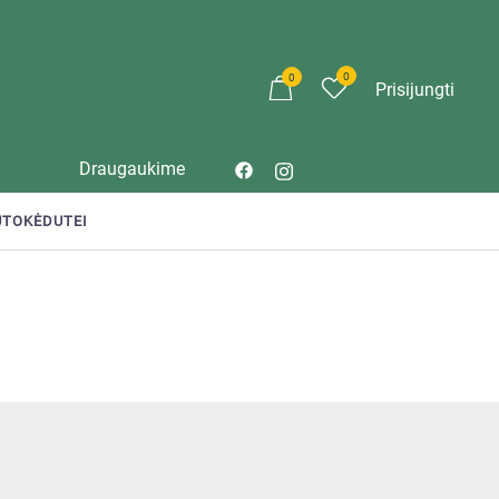
0
0
Prisijungti
Draugaukime
UTOKĖDUTEI