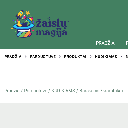
Žaislai tinkantys įvairaus amžiaus vaikams
Zaislumagija.lt – žaislų parduotuvė vaikams
PRADŽIA
PRADŽIA
PARDUOTUVĖ
PRODUKTAI
KŪDIKIAMS
B
Pradžia
/
Parduotuvė
/
KŪDIKIAMS
/
Barškučiai/kramtukai