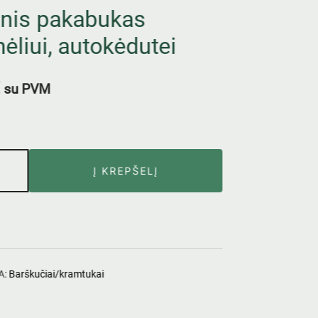
inis pakabukas
ėliui, autokėdutei
su PVM
Į KREPŠELĮ
A:
Barškučiai/kramtukai