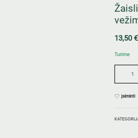
Žaisl
vežim
13,50
€
Turime
Įsiminti
KATEGORIJ