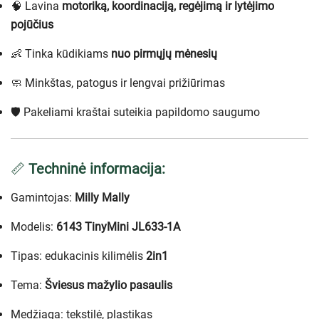
🧠 Lavina
motoriką, koordinaciją, regėjimą ir lytėjimo
pojūčius
👶 Tinka kūdikiams
nuo pirmųjų mėnesių
🧼 Minkštas, patogus ir lengvai prižiūrimas
🛡️ Pakeliami kraštai suteikia papildomo saugumo
📏
Techninė informacija:
Gamintojas:
Milly Mally
Modelis:
6143 TinyMini JL633-1A
Tipas: edukacinis kilimėlis
2in1
Tema:
Šviesus mažylio pasaulis
Medžiaga: tekstilė, plastikas