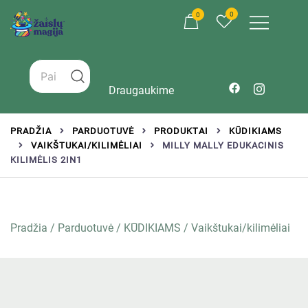
0
0
Žaislai tinkantys įvairaus amžiaus vaikams
Zaislumagija.lt – žaislų parduotuvė vaikams
Draugaukime
PRADŽIA
PARDUOTUVĖ
PRODUKTAI
KŪDIKIAMS
VAIKŠTUKAI/KILIMĖLIAI
MILLY MALLY EDUKACINIS
KILIMĖLIS 2IN1
Pradžia
/
Parduotuvė
/
KŪDIKIAMS
/
Vaikštukai/kilimėliai