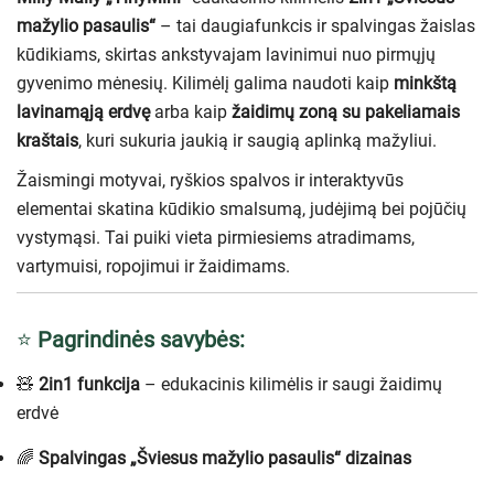
mažylio pasaulis“
– tai daugiafunkcis ir spalvingas žaislas
kūdikiams, skirtas ankstyvajam lavinimui nuo pirmųjų
gyvenimo mėnesių. Kilimėlį galima naudoti kaip
minkštą
lavinamąją erdvę
arba kaip
žaidimų zoną su pakeliamais
kraštais
, kuri sukuria jaukią ir saugią aplinką mažyliui.
Žaismingi motyvai, ryškios spalvos ir interaktyvūs
elementai skatina kūdikio smalsumą, judėjimą bei pojūčių
vystymąsi. Tai puiki vieta pirmiesiems atradimams,
vartymuisi, ropojimui ir žaidimams.
⭐
Pagrindinės savybės:
🧸
2in1 funkcija
– edukacinis kilimėlis ir saugi žaidimų
erdvė
🌈
Spalvingas „Šviesus mažylio pasaulis“ dizainas