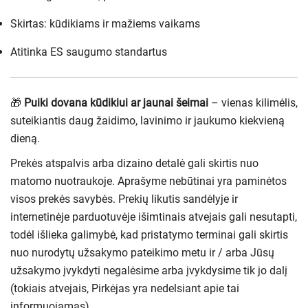
Skirtas: kūdikiams ir mažiems vaikams
Atitinka ES saugumo standartus
🎁
Puiki dovana kūdikiui ar jaunai šeimai
– vienas kilimėlis,
suteikiantis daug žaidimo, lavinimo ir jaukumo kiekvieną
dieną.
Prekės atspalvis arba dizaino detalė gali skirtis nuo
matomo nuotraukoje. Aprašyme nebūtinai yra paminėtos
visos prekės savybės. Prekių likutis sandėlyje ir
internetinėje parduotuvėje išimtinais atvejais gali nesutapti,
todėl išlieka galimybė, kad pristatymo terminai gali skirtis
nuo nurodytų užsakymo pateikimo metu ir / arba Jūsų
užsakymo įvykdyti negalėsime arba įvykdysime tik jo dalį
(tokiais atvejais, Pirkėjas yra nedelsiant apie tai
informuojamas).