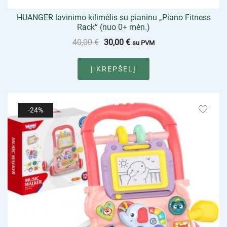
HUANGER lavinimo kilimėlis su pianinu „Piano Fitness
Rack“ (nuo 0+ mėn.)
40,00
€
30,00
€
su PVM
Į KREPŠELĮ
-24%