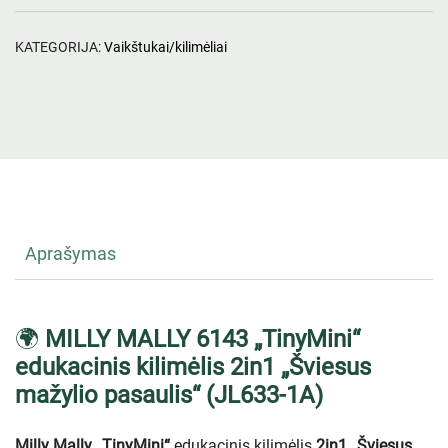
KATEGORIJA:
Vaikštukai/kilimėliai
Aprašymas
🌍
MILLY MALLY 6143 „TinyMini“
edukacinis kilimėlis 2in1 „Šviesus
mažylio pasaulis“ (JL633-1A)
Milly Mally
„TinyMini“
edukacinis kilimėlis
2in1 „Šviesus