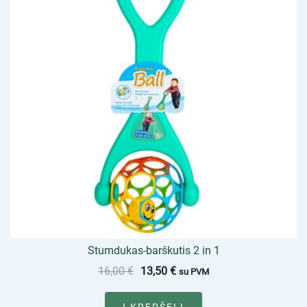
Stumdukas-barškutis 2 in 1
16,00
€
13,50
€
su PVM
Į KREPŠELĮ