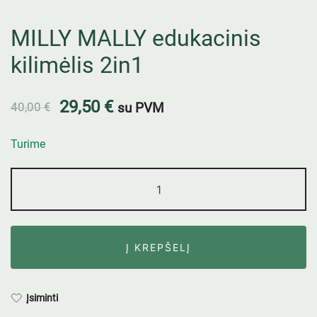
MILLY MALLY edukacinis
kilimėlis 2in1
29,50
€
40,00
€
su PVM
Turime
Į KREPŠELĮ
Įsiminti