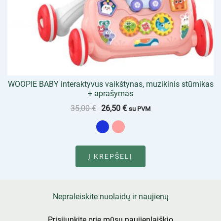
WOOPIE BABY interaktyvus vaikštynas, muzikinis stūmikas
+ aprašymas
35,00
€
26,50
€
su PVM
Į KREPŠELĮ
Nepraleiskite nuolaidų ir naujienų
Prisijunkite prie mūsų naujienlaiškio