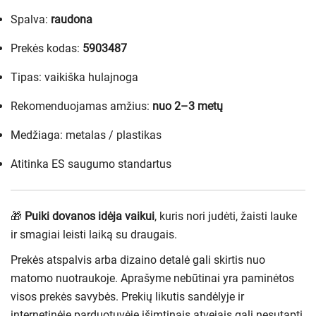
Spalva:
raudona
Prekės kodas:
5903487
Tipas: vaikiška hulajnoga
Rekomenduojamas amžius:
nuo 2–3 metų
Medžiaga: metalas / plastikas
Atitinka ES saugumo standartus
🎁
Puiki dovanos idėja vaikui
, kuris nori judėti, žaisti lauke
ir smagiai leisti laiką su draugais.
Prekės atspalvis arba dizaino detalė gali skirtis nuo
matomo nuotraukoje. Aprašyme nebūtinai yra paminėtos
visos prekės savybės. Prekių likutis sandėlyje ir
internetinėje parduotuvėje išimtinais atvejais gali nesutapti,