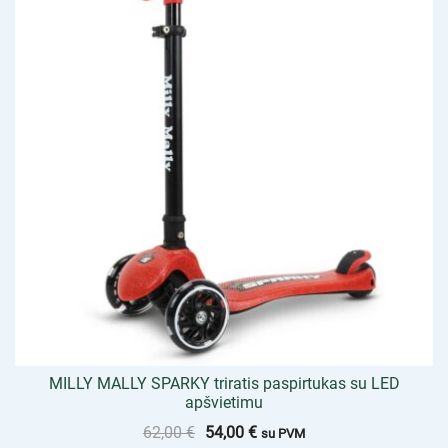
MILLY MALLY SPARKY triratis paspirtukas su LED
apšvietimu
62,00
€
54,00
€
su PVM