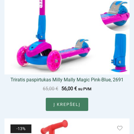
Triratis paspirtukas Milly Mally Magic Pink-Blue, 2691
65,00
€
56,00
€
su PVM
Į KREPŠELĮ
-13%