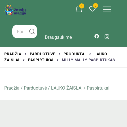
0
0
Žaislai tinkantys įvairaus amžiaus vaikams
Zaislumagija.lt – žaislų parduotuvė vaikams
Draugaukime
PRADŽIA
PARDUOTUVĖ
PRODUKTAI
LAUKO
ŽAISLAI
PASPIRTUKAI
MILLY MALLY PASPIRTUKAS
Pradžia
/
Parduotuvė
/
LAUKO ŽAISLAI
/
Paspirtukai