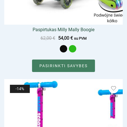
Paspirtukas Milly Mally Boogie
62,00
€
54,00
€
su PVM
PASIRINKTI SAVYBES
-14%