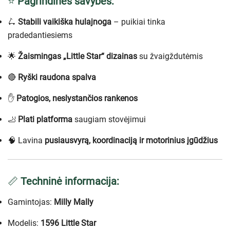
⭐
Pagrindinės savybės:
🛴
Stabili vaikiška hulajnoga
– puikiai tinka
pradedantiesiems
🌟
Žaismingas „Little Star“ dizainas
su žvaigždutėmis
🔴
Ryški raudona spalva
✋
Patogios, neslystančios rankenos
🦶
Plati platforma
saugiam stovėjimui
🧠 Lavina
pusiausvyrą, koordinaciją ir motorinius įgūdžius
📏
Techninė informacija:
Gamintojas:
Milly Mally
Modelis:
1596 Little Star