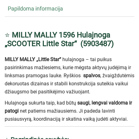
Papildoma informacija
⭐
MILLY MALLY 1596 Hulajnoga
„SCOOTER Little Star“ (5903487)
MILLY MALLY „Little Star“
hulajnoga – tai puikus
pasirinkimas mažiesiems, kurie mėgsta aktyvų judėjimą ir
linksmas pramogas lauke. Ryškios
spalvos
, žvaigždutėmis
dekoruotas dizainas ir stabili konstrukcija suteikia vaikui
džiaugsmo bei pasitikėjimo važiuojant.
Hulajnoga sukurta taip, kad būtų
saugi, lengvai valdoma ir
patogi
net patiems mažiausiems. Ji padeda lavinti
pusiausvyrą, koordinaciją ir skatina vaiką judėti aktyviai.