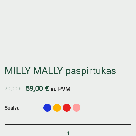
MILLY MALLY paspirtukas
59,00
€
70,00
€
su PVM
Spalva