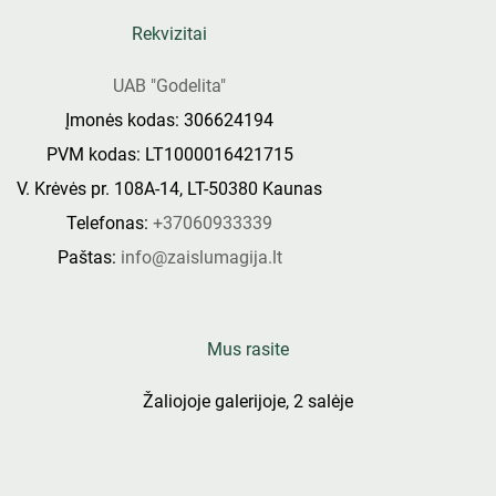
Rekvizitai
UAB "Godelita"
Įmonės kodas: 306624194
PVM kodas: LT1000016421715
V. Krėvės pr. 108A-14, LT-50380 Kaunas
Telefonas:
+37060933339
Paštas:
info@zaislumagija.lt
Mus rasite
Žaliojoje galerijoje, 2 salėje