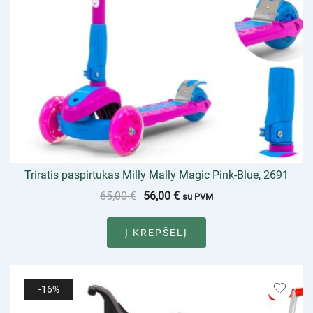
Triratis paspirtukas Milly Mally Magic Pink-Blue, 2691
65,00
€
56,00
€
su PVM
Į KREPŠELĮ
-16%