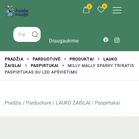
0
0
Žaislai tinkantys įvairaus amžiaus vaikams
Zaislumagija.lt – žaislų parduotuvė vaikams
Draugaukime
PRADŽIA
PARDUOTUVĖ
PRODUKTAI
LAUKO
ŽAISLAI
PASPIRTUKAI
MILLY MALLY SPARKY TRIRATIS
PASPIRTUKAS SU LED APŠVIETIMU
Pradžia
/
Parduotuvė
/
LAUKO ŽAISLAI
/
Paspirtukai