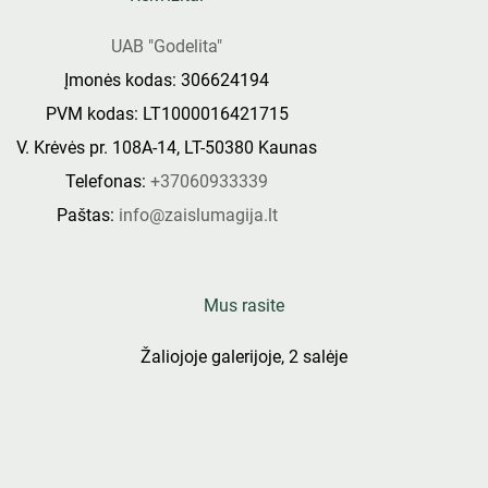
UAB "Godelita"
Įmonės kodas: 306624194
PVM kodas: LT1000016421715
V. Krėvės pr. 108A-14, LT-50380 Kaunas
Telefonas:
+37060933339
Paštas:
info@zaislumagija.lt
Mus rasite
Žaliojoje galerijoje, 2 salėje