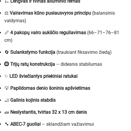
🛴
Lengvas ir tvirtas aliuminio rėmas
⚖️
Vairavimas kūno pusiausvyros principu
(balansinis
valdymas)
📏
4 pakopų vairo aukščio reguliavimas
(66–71–76–81
cm)
🔄
Sulankstymo funkcija
(traukiant fiksavimo žiedą)
🛞
Trijų ratų konstrukcija
– didesnis stabilumas
✨
LED šviečiantys priekiniai ratukai
💡
Papildomas denio šoninis apšvietimas
🦶
Galinis kojinis stabdis
🧱
Neslystantis, tvirtas 32 x 13 cm denis
🔧
ABEC-7 guoliai
– sklandžiam važiavimui