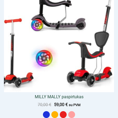
MILLY MALLY paspirtukas
70,00
€
59,00
€
su PVM