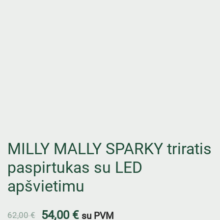
MILLY MALLY SPARKY triratis
paspirtukas su LED
apšvietimu
54,00
€
62,00
€
su PVM