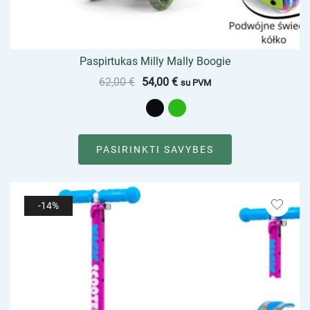
Paspirtukas Milly Mally Boogie
62,00
€
54,00
€
su PVM
PASIRINKTI SAVYBES
-14%