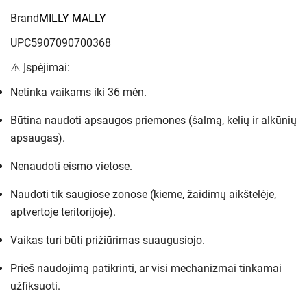
Brand
MILLY MALLY
UPC5907090700368
⚠️ Įspėjimai:
Netinka vaikams iki 36 mėn.
Būtina naudoti apsaugos priemones (šalmą, kelių ir alkūnių
apsaugas).
Nenaudoti eismo vietose.
Naudoti tik saugiose zonose (kieme, žaidimų aikštelėje,
aptvertoje teritorijoje).
Vaikas turi būti prižiūrimas suaugusiojo.
Prieš naudojimą patikrinti, ar visi mechanizmai tinkamai
užfiksuoti.