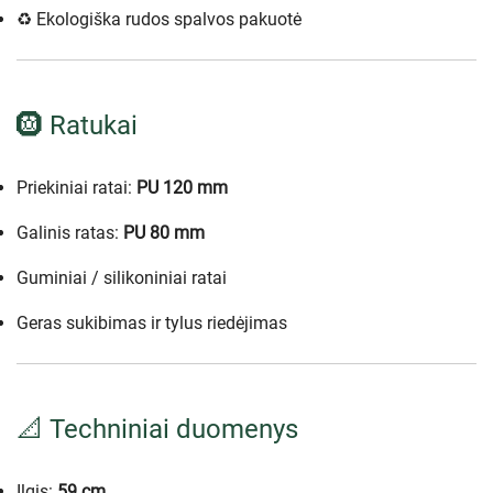
♻️ Ekologiška rudos spalvos pakuotė
🛞 Ratukai
Priekiniai ratai:
PU 120 mm
Galinis ratas:
PU 80 mm
Guminiai / silikoniniai ratai
Geras sukibimas ir tylus riedėjimas
📐 Techniniai duomenys
Ilgis:
59 cm