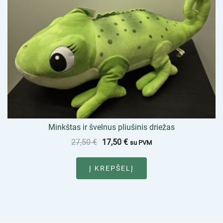
Minkštas ir švelnus pliušinis driežas
27,50
€
17,50
€
su PVM
Į KREPŠELĮ