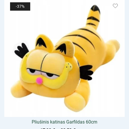
-37%
Pliušinis katinas Garfildas 60cm