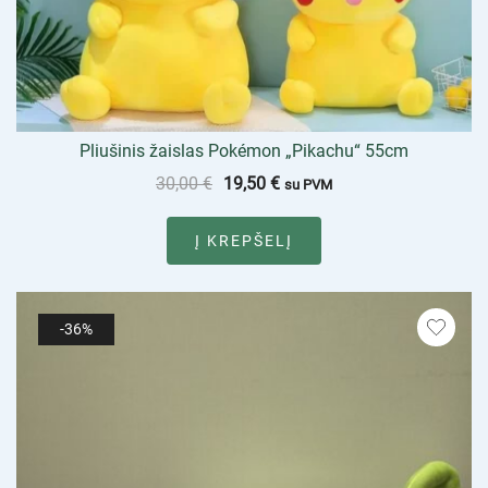
Pliušinis žaislas Pokémon „Pikachu“ 55cm
30,00
€
19,50
€
su PVM
Į KREPŠELĮ
-36%