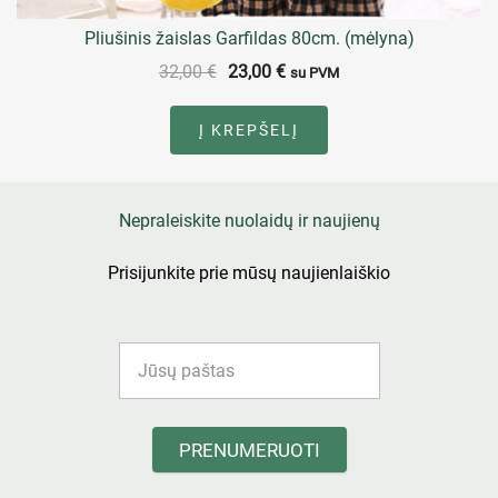
Pliušinis žaislas Garfildas 80cm. (mėlyna)
32,00
€
23,00
€
su PVM
Į KREPŠELĮ
Nepraleiskite nuolaidų ir naujienų
Prisijunkite prie mūsų naujienlaiškio
PRENUMERUOTI