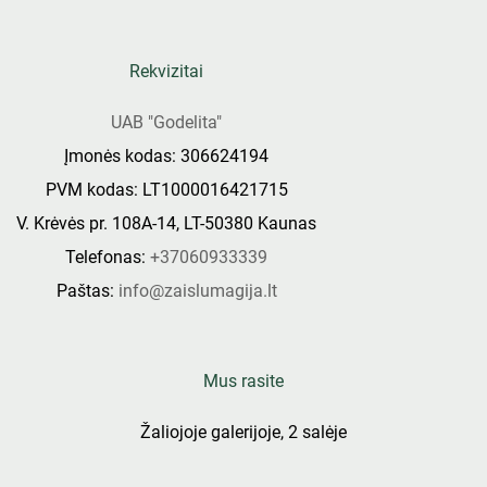
Rekvizitai
UAB "Godelita"
Įmonės kodas: 306624194
PVM kodas: LT1000016421715
V. Krėvės pr. 108A-14, LT-50380 Kaunas
Telefonas:
+37060933339
Paštas:
info@zaislumagija.lt
Mus rasite
Žaliojoje galerijoje, 2 salėje