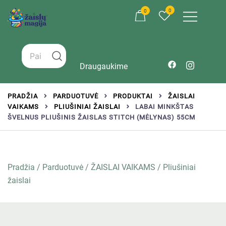
0
0
Žaislai tinkantys įvairaus amžiaus vaikams
Zaislumagija.lt – žaislų parduotuvė vaikams
Draugaukime
PRADŽIA
PARDUOTUVĖ
PRODUKTAI
ŽAISLAI
VAIKAMS
PLIUŠINIAI ŽAISLAI
LABAI MINKŠTAS
ŠVELNUS PLIUŠINIS ŽAISLAS STITCH (MĖLYNAS) 55CM
Pradžia
/
Parduotuvė
/
ŽAISLAI VAIKAMS
/
Pliušiniai
žaislai