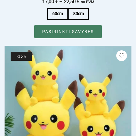
17,00
€
–
22,50
€
su PVM
60cm
80cm
PASIRINKTI SAVYBES
-35%