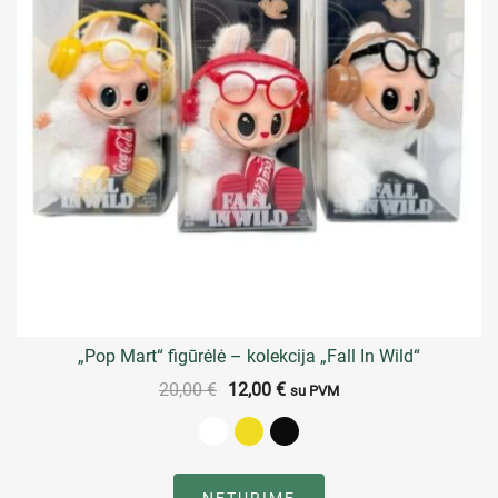
„Pop Mart“ figūrėlė – kolekcija „Fall In Wild“
20,00
€
12,00
€
su PVM