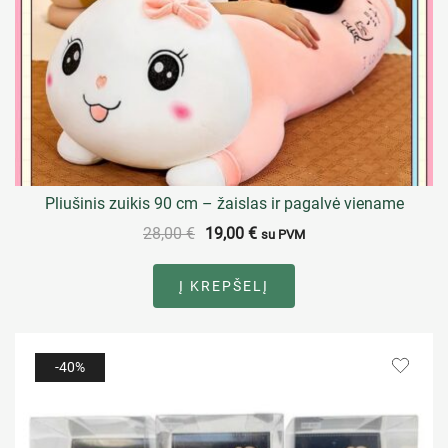
Pliušinis zuikis 90 cm – žaislas ir pagalvė viename
28,00
€
19,00
€
su PVM
Į KREPŠELĮ
-40%