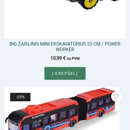
BIG ŽAISLINIS MINI EKSKAVATORIUS 23 CM / POWER
WORKER
10,99
€
su PVM
Į KREPŠELĮ
-25%