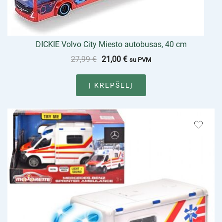
DICKIE Volvo City Miesto autobusas, 40 cm
27,99
€
21,00
€
su PVM
Į KREPŠELĮ