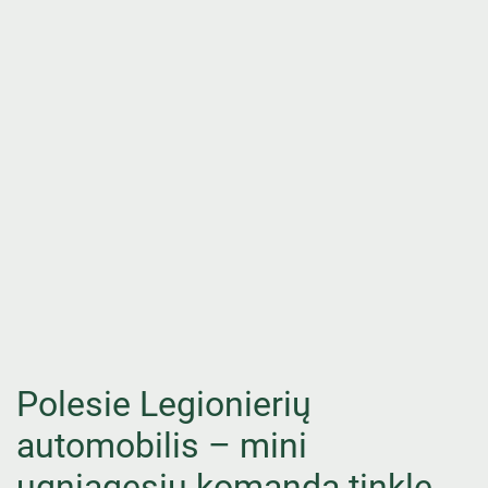
Polesie Legionierių
automobilis – mini
ugniagesių komanda tinkle