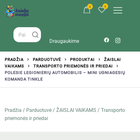
0
0
Žaislai tinkantys įvairaus amžiaus vaikams
Zaislumagija.lt – žaislų parduotuvė vaikams
Draugaukime
PRADŽIA
PARDUOTUVĖ
PRODUKTAI
ŽAISLAI
VAIKAMS
TRANSPORTO PRIEMONĖS IR PRIEDAI
POLESIE LEGIONIERIŲ AUTOMOBILIS – MINI UGNIAGESIŲ
KOMANDA TINKLE
Pradžia
/
Parduotuvė
/
ŽAISLAI VAIKAMS
/
Transporto
priemonės ir priedai