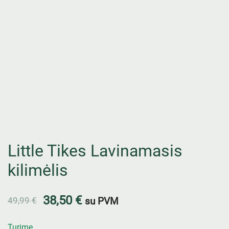
Little Tikes Lavinamasis
kilimėlis
38,50
€
49,99
€
su PVM
Turime