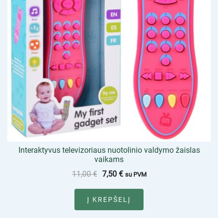
Interaktyvus televizoriaus nuotolinio valdymo žaislas
vaikams
11,00
€
7,50
€
su PVM
Į KREPŠELĮ