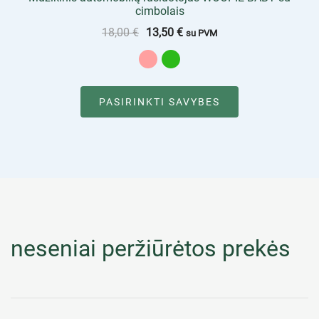
cimbolais
18,00
€
13,50
€
su PVM
PASIRINKTI SAVYBES
neseniai peržiūrėtos prekės