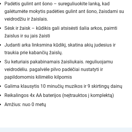
Padėtis gulint ant šono – sureguliuokite lanką, kad
galėtumėte mokytis padėties gulint ant šono, žaisdami su
veidrodžiu ir žaislais.
Sėsk ir žaisk – kūdikis gali atsisėsti šalia arkos, paimti
žaislus ir su jais žaisti
Judanti arka linksmina kūdikį, skatina akių judesius ir
traukia prie kabančių žaislų.
Su keturiais pakabinamais žaisliukais. reguliuojamu
veidrodėliu. pagalvėle pilvo padėčiai nustatyti ir
papildomomis kilimėlio kilpomis
Galima klausytis 10 minučių muzikos ir 9 skirtingų dainų
Reikalingos 4x AA baterijos (neįtrauktos į komplektą)
Amžius: nuo 0 metų