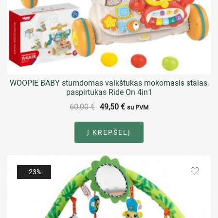
WOOPIE BABY stumdomas vaikštukas mokomasis stalas,
paspirtukas Ride On 4in1
60,00
€
49,50
€
su PVM
Į KREPŠELĮ
-23%