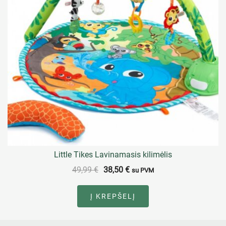
Little Tikes Lavinamasis kilimėlis
49,99
€
38,50
€
su PVM
Į KREPŠELĮ