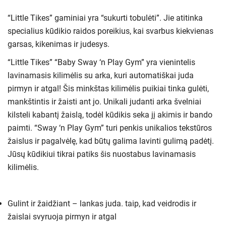
“Little Tikes” gaminiai yra “sukurti tobulėti”. Jie atitinka
specialius kūdikio raidos poreikius, kai svarbus kiekvienas
garsas, kikenimas ir judesys.
“Little Tikes” “Baby Sway ‘n Play Gym” yra vienintelis
lavinamasis kilimėlis su arka, kuri automatiškai juda
pirmyn ir atgal! Šis minkštas kilimėlis puikiai tinka gulėti,
mankštintis ir žaisti ant jo. Unikali judanti arka švelniai
kilsteli kabantį žaislą, todėl kūdikis seka jį akimis ir bando
paimti. “Sway ‘n Play Gym” turi penkis unikalios tekstūros
žaislus ir pagalvėlę, kad būtų galima lavinti gulimą padėtį.
Jūsų kūdikiui tikrai patiks šis nuostabus lavinamasis
kilimėlis.
Gulint ir žaidžiant – lankas juda. taip, kad veidrodis ir
žaislai svyruoja pirmyn ir atgal