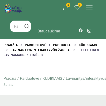
0
0
Žaislai tinkantys įvairaus amžiaus vaikams
Zaislumagija.lt – žaislų parduotuvė vaikams
Draugaukime
PRADŽIA
PARDUOTUVĖ
PRODUKTAI
KŪDIKIAMS
LAVINANTYS/INTERAKTYVŪS ŽAISLAI
LITTLE TIKES
LAVINAMASIS KILIMĖLIS
Pradžia
/
Parduotuvė
/
KŪDIKIAMS
/
Lavinantys/interaktyvū
žaislai