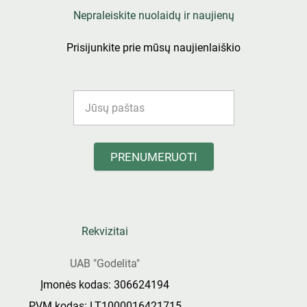
Nepraleiskite nuolaidų ir naujienų
Prisijunkite prie mūsų naujienlaiškio
PRENUMERUOTI
Rekvizitai
UAB "Godelita"
Įmonės kodas: 306624194
PVM kodas: LT1000016421715