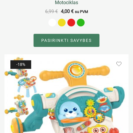
Motociklas
6,99
€
4,00
€
su PVM
PASIRINKTI SAVYBES
-18%