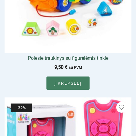
Polesie traukinys su figurėlėmis tinkle
9,50
€
su PVM
Į KREPŠELĮ
-32%